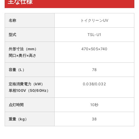
主な仕様
名称
トイクリーンUV
型式
TSL-U1
外形寸法（mm）
470×505×740
間口×奥行×高さ
容量（L）
78
定格消費電力（kW）
0.038/0.032
単相100V（50/60Hz）
点灯時間
10秒
重量（kg）
38