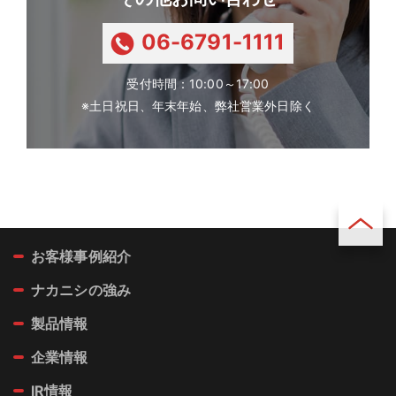
06-6791-1111
tel:
受付時間：10:00～17:00
※土日祝日、年末年始、弊社営業外日除く
お客様事例紹介
ページ
トップ
ナカニシの強み
製品情報
企業情報
IR情報